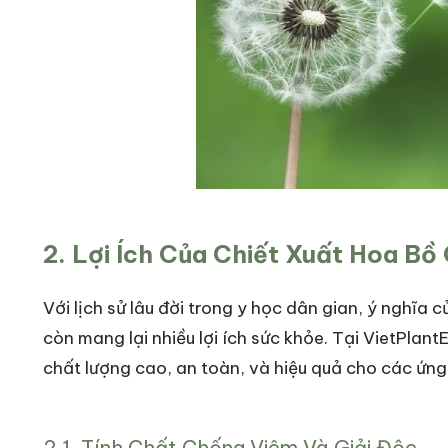
2. Lợi Ích Của Chiết Xuất Hoa Bồ
Với lịch sử lâu đời trong y học dân gian, ý nghĩ
còn mang lại nhiều lợi ích sức khỏe. Tại VietPlan
chất lượng cao, an toàn, và hiệu quả cho các ứn
2.1. Tính Chất Chống Viêm Và Giải Độc