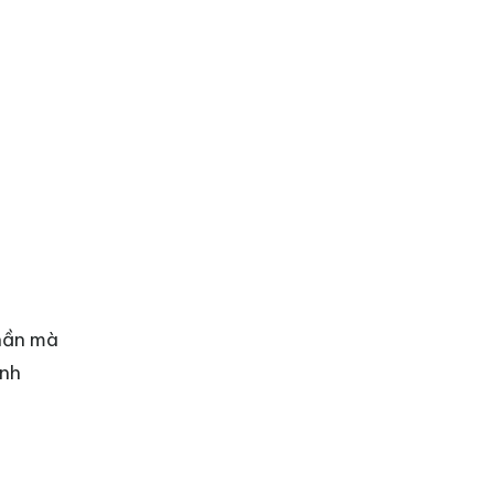
thần mà
anh