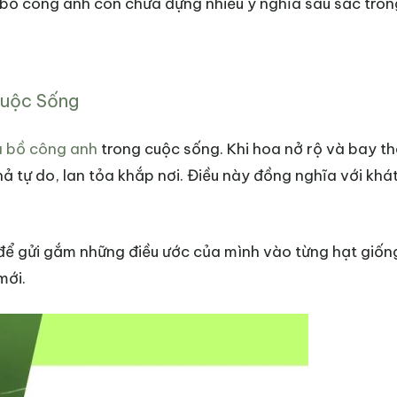
bồ công anh còn chứa đựng nhiều ý nghĩa sâu sắc tron
Cuộc Sống
a bồ công anh
trong cuộc sống. Khi hoa nở rộ và bay t
 tự do, lan tỏa khắp nơi. Điều này đồng nghĩa với khá
để gửi gắm những điều ước của mình vào từng hạt giốn
mới.