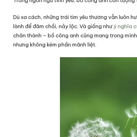
Trong ngôn ngữ tình yêu, bồ công anh còn tượng t
Dù xa cách, những trái tim yêu thương vẫn luôn h
lành để đâm chồi, nảy lộc. Và giống như
ý nghĩa 
chân thành – bồ công anh cũng mang trong mình 
nhưng không kém phần mãnh liệt.