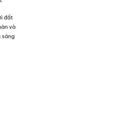
.
i đất
nàn và
g sáng