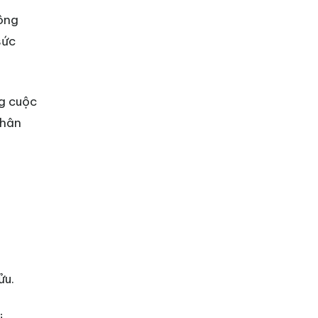
công
sức
ng cuộc
thân
ửu.