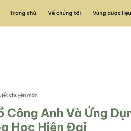
Trang chủ
Về chúng tôi
Vùng dược liệ
 viết chuyên môn
ồ Công Anh Và Ứng Dụ
a Học Hiện Đại