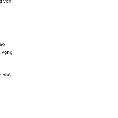
g văn
heo
t vọng
g nhỏ