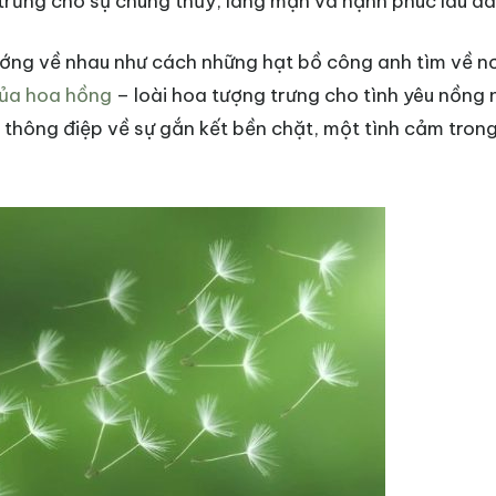
rưng cho sự chung thủy, lãng mạn và hạnh phúc lâu dài
ướng về nhau như cách những hạt bồ công anh tìm về nơ
của hoa hồng
– loài hoa tượng trưng cho tình yêu nồng 
thông điệp về sự gắn kết bền chặt, một tình cảm tron