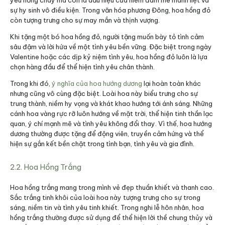
yêu nồng cháy mà còn là dấu hiệu của niềm đam mê mãnh liệt và
sự hy sinh vô điều kiện. Trong văn hóa phương Đông, hoa hồng đỏ
còn tượng trưng cho sự may mắn và thịnh vượng.
Khi tặng một bó hoa hồng đỏ, người tặng muốn bày tỏ tình cảm
sâu đậm và lời hứa về một tình yêu bền vững. Đặc biệt trong ngày
Valentine hoặc các dịp kỷ niệm tình yêu, hoa hồng đỏ luôn là lựa
chọn hàng đầu để thể hiện tình yêu chân thành.
Trong khi đó,
ý nghĩa của hoa hướng dương
lại hoàn toàn khác
nhưng cũng vô cùng đặc biệt. Loài hoa này biểu trưng cho sự
trung thành, niềm hy vọng và khát khao hướng tới ánh sáng. Những
cánh hoa vàng rực rỡ luôn hướng về mặt trời, thể hiện tinh thần lạc
quan, ý chí mạnh mẽ và tình yêu không đổi thay. Vì thế, hoa hướng
dương thường được tặng để động viên, truyền cảm hứng và thể
hiện sự gắn kết bền chặt trong tình bạn, tình yêu và gia đình.
2.2. Hoa Hồng Trắng
Hoa hồng trắng mang trong mình vẻ đẹp thuần khiết và thanh cao.
Sắc trắng tinh khôi của loài hoa này tượng trưng cho sự trong
sáng, niềm tin và tình yêu tinh khiết. Trong nghi lễ hôn nhân, hoa
hồng trắng thường được sử dụng để thể hiện lời thề chung thủy và