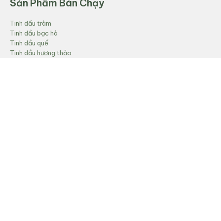
Sản Phẩm Bán Chạy
Tinh dầu tràm
Tinh dầu bạc hà
Tinh dầu quế
Tinh dầu hương thảo
Tinh dầu hương nhu
Sản Phẩm Nổi Bật
Chiết xuất cà phê xanh
Chiết xuất quả bứa
Chiết xuất cỏ mần trầu
Chiết xuất trầu không
Chiết xuất rau má
Sản Phẩm Nổi Bật
Dầu vỏ quế CO2
Dầu trầm hương
Dầu Gừng CO2
Dầu Gấc