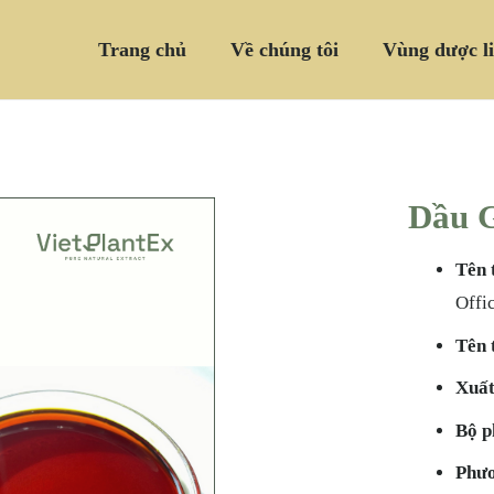
Trang chủ
Về chúng tôi
Vùng dược l
Dầu 
Tên 
Offi
Tên 
Xuất
Bộ p
Phươ