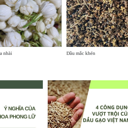
hương thơm rõ nét của nguyên liệu gừng vượt trội hơn những p
abica
Dầu ớt Paprika