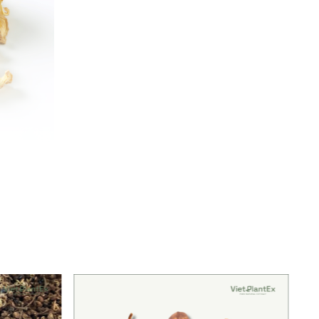
thổ nhưỡng thích hợp, gừng sẻ Kỳ Sơn có độ thơm cay