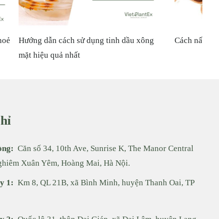
dược liệu
Top 3 ý nghĩa của hoa phong lữ: tình yêu,
Top
may mắn, niềm tin
được hoặc làm giảm chất lượng, hai hoạt chất này là
àn và được bảo tốt dưới điều kiện chiết xuất nhẹ
hỉ
òng:
Căn số 34, 10th Ave, Sunrise K, The Manor Central
i được kiểm soát và loại bỏ khỏi thành phẩm. Tổng hàm
ghiêm Xuân Yêm, Hoàng Mai, Hà Nội.
y 1:
Km 8, QL 21B, xã Bình Minh, huyện Thanh Oai, TP