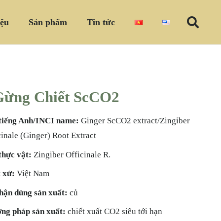
iệu
Sản phẩm
Tin tức
Gừng Chiết ScCO2
tiếng Anh/INCI name:
Ginger ScCO2 extract/Zingiber
cinale (Ginger) Root Extract
thực vật:
Zingiber Officinale R.
 xứ:
Việt Nam
hận dùng sản xuất:
củ
ng pháp sản xuất:
chiết xuất CO2 siêu tới hạn