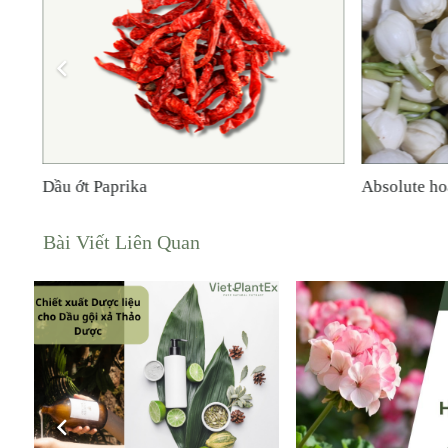
Dầu Gừng Chiết ScCO2
có vị cay nóng cực mạnh và mùi 
Dầu vỏ quế CO2
Dầu cafe Ar
Bài Viết Liên Quan