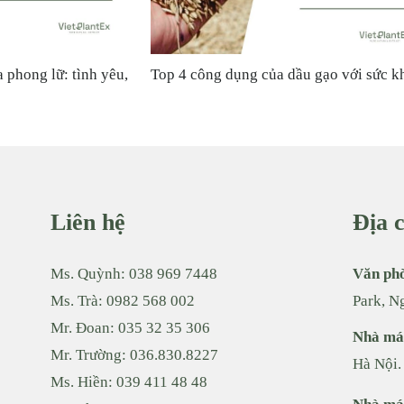
ch làm xà phòng tự nhiên đơn
Vì sao nên sử dụng chiết xuất 
trong dầu gội?
ng
ngerols và shogaols mà các phương pháp thông thường không lấy 
̉a gừng. Các thành phần đơn hương khác được chiết xuất hoàn to
Liên hệ
Địa c
Ms. Quỳnh:
038 969 7448
Văn ph
rừ sâu, kim loại nặng, vi sinh vật gây hại và dư lượng dung mô
Ms. Trà:
0982 568 002
Park, N
au quá trình kiểm chứng.
Mr. Đoan:
035 32 35 306
Nhà má
Mr. Trường:
036.830.8227
Hà Nội.
o2
Ms. Hiền:
039 411 48 48