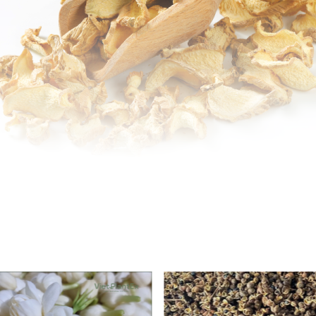
nh tác 30ha gừng sẻ theo hướng hữu cơ. Với điều kiện khí hậu 