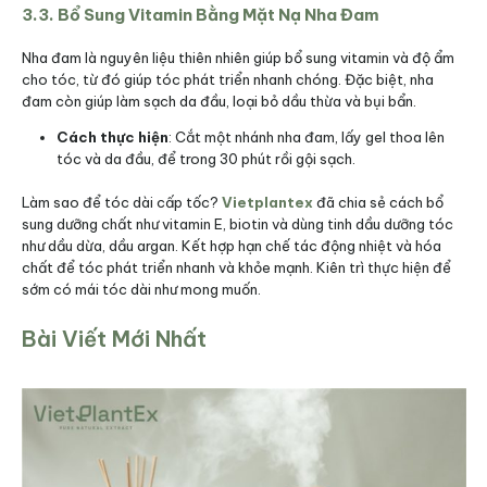
3.3. Bổ Sung Vitamin Bằng Mặt Nạ Nha Đam
Nha đam là nguyên liệu thiên nhiên giúp bổ sung vitamin và độ ẩm
cho tóc, từ đó giúp tóc phát triển nhanh chóng. Đặc biệt, nha
đam còn giúp làm sạch da đầu, loại bỏ dầu thừa và bụi bẩn.
Cách thực hiện
: Cắt một nhánh nha đam, lấy gel thoa lên
tóc và da đầu, để trong 30 phút rồi gội sạch.
Làm sao để tóc dài cấp tốc?
Vietplantex
đã chia sẻ cách
bổ
sung dưỡng chất như vitamin E, biotin và dùng tinh dầu dưỡng tóc
như dầu dừa, dầu argan. Kết hợp hạn chế tác động nhiệt và hóa
chất để tóc phát triển nhanh và khỏe mạnh. Kiên trì thực hiện để
sớm có mái tóc dài như mong muốn.
Bài Viết Mới Nhất