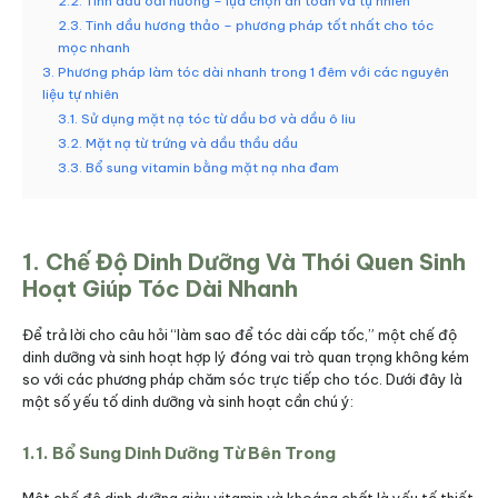
2.2. Tinh dầu oải hương – lựa chọn an toàn và tự nhiên
2.3. Tinh dầu hương thảo – phương pháp tốt nhất cho tóc
mọc nhanh
3. Phương pháp làm tóc dài nhanh trong 1 đêm với các nguyên
liệu tự nhiên
3.1. Sử dụng mặt nạ tóc từ dầu bơ và dầu ô liu
3.2. Mặt nạ từ trứng và dầu thầu dầu
3.3. Bổ sung vitamin bằng mặt nạ nha đam
1. Chế Độ Dinh Dưỡng Và Thói Quen Sinh
Hoạt Giúp Tóc Dài Nhanh
Để trả lời cho câu hỏi “làm sao để tóc dài cấp tốc,” một chế độ
dinh dưỡng và sinh hoạt hợp lý đóng vai trò quan trọng không kém
so với các phương pháp chăm sóc trực tiếp cho tóc. Dưới đây là
một số yếu tố dinh dưỡng và sinh hoạt cần chú ý:
1.1. Bổ Sung Dinh Dưỡng Từ Bên Trong
Một chế độ dinh dưỡng giàu vitamin và khoáng chất là yếu tố thiết