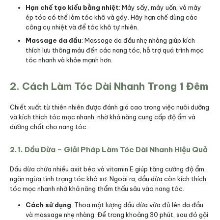
Hạn chế tạo kiểu bằng nhiệt
: Máy sấy, máy uốn, và máy
ép tóc có thể làm tóc khô và gãy. Hãy hạn chế dùng các
công cụ nhiệt và để tóc khô tự nhiên.
Massage da đầu
: Massage da đầu nhẹ nhàng giúp kích
thích lưu thông máu đến các nang tóc, hỗ trợ quá trình mọc
tóc nhanh và khỏe mạnh hơn.
2. Cách Làm Tóc Dài Nhanh Trong 1 Đêm
Chiết xuất từ thiên nhiên được đánh giá cao trong việc nuôi dưỡng
và kích thích tóc mọc nhanh, nhờ khả năng cung cấp độ ẩm và
dưỡng chất cho nang tóc.
2.1. Dầu Dừa – Giải Pháp Làm Tóc Dài Nhanh Hiệu Quả
Dầu dừa chứa nhiều axit béo và vitamin E giúp tăng cường độ ẩm,
ngăn ngừa tình trạng tóc khô xơ. Ngoài ra, dầu dừa còn kích thích
tóc mọc nhanh nhờ khả năng thẩm thấu sâu vào nang tóc.
Cách sử dụng
: Thoa một lượng dầu dừa vừa đủ lên da đầu
và massage nhẹ nhàng. Để trong khoảng 30 phút, sau đó gội