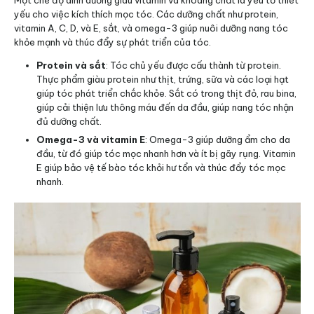
yếu cho việc kích thích mọc tóc. Các dưỡng chất như protein,
vitamin A, C, D, và E, sắt, và omega-3 giúp nuôi dưỡng nang tóc
khỏe mạnh và thúc đẩy sự phát triển của tóc.
Protein và sắt
: Tóc chủ yếu được cấu thành từ protein.
Thực phẩm giàu protein như thịt, trứng, sữa và các loại hạt
giúp tóc phát triển chắc khỏe. Sắt có trong thịt đỏ, rau bina,
giúp cải thiện lưu thông máu đến da đầu, giúp nang tóc nhận
đủ dưỡng chất.
Omega-3 và vitamin E
: Omega-3 giúp dưỡng ẩm cho da
đầu, từ đó giúp tóc mọc nhanh hơn và ít bị gãy rụng. Vitamin
E giúp bảo vệ tế bào tóc khỏi hư tổn và thúc đẩy tóc mọc
nhanh.