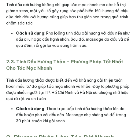
Tinh dầu oải hương không chỉ giúp tóc mọc nhanh mà còn hỗ trợ
giảm stress, một yếu tố gây rụng tóc phổ biến. Mùi hương dễ chịu
của tinh dầu oải hương cũng giúp bạn thư giãn hơn trong quá trình
chăm sóc tóc.
Cách sử dụng
: Pha loãng tinh dầu oải hương với dầu nền như
dầu oliu hoặc dầu hạnh nhân. Sau đó, massage da đầu và để
qua đêm, rồi gội lại vào sáng hôm sau.
2.3. Tinh Dầu Hương Thảo – Phương Pháp Tốt Nhất
Cho Tóc Mọc Nhanh
Tinh dầu hương thảo được biết đến với khả năng cải thiện tuần
hoàn máu, từ đó giúp tóc mọc nhanh và khỏe. Đây là phương pháp
được nhiều người tại TP. Hồ Chí Minh và Hà Nội ưa chuộng nhờ hiệu
quả rõ rệt và an toàn.
Cách sử dụng
: Thoa trực tiếp tinh dầu hương thảo lên da
đầu hoặc pha với dầu nền. Massage nhẹ nhàng và để trong
30 phút trước khi gội sạch.