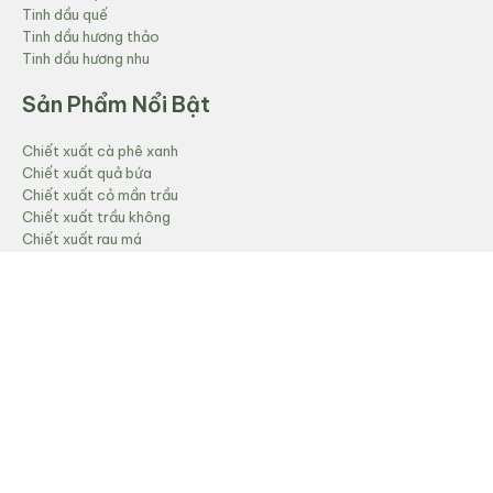
Tinh dầu quế
Tinh dầu hương thảo
Tinh dầu hương nhu
Sản Phẩm Nổi Bật
Chiết xuất cà phê xanh
Chiết xuất quả bứa
Chiết xuất cỏ mần trầu
Chiết xuất trầu không
Chiết xuất rau má
Sản Phẩm Nổi Bật
Dầu vỏ quế CO2
Dầu trầm hương
Dầu Gừng CO2
Dầu Gấc
Dầu cám gạo