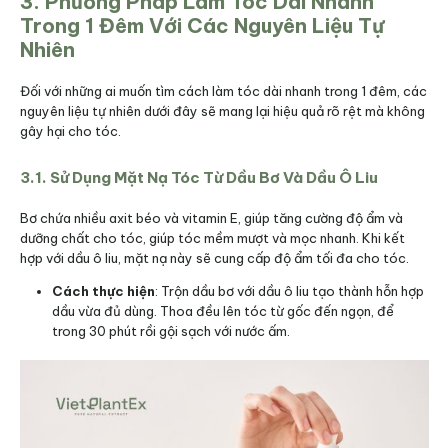
3. Phương Pháp Làm Tóc Dài Nhanh
Trong 1 Đêm Với Các Nguyên Liệu Tự
Nhiên
Đối với những ai muốn tìm cách làm tóc dài nhanh trong 1 đêm, các
nguyên liệu tự nhiên dưới đây sẽ mang lại hiệu quả rõ rệt mà không
gây hại cho tóc.
3.1. Sử Dụng Mặt Nạ Tóc Từ Dầu Bơ Và Dầu Ô Liu
Bơ chứa nhiều axit béo và vitamin E, giúp tăng cường độ ẩm và
dưỡng chất cho tóc, giúp tóc mềm mượt và mọc nhanh. Khi kết
hợp với dầu ô liu, mặt nạ này sẽ cung cấp độ ẩm tối đa cho tóc.
Cách thực hiện
: Trộn dầu bơ với dầu ô liu tạo thành hỗn hợp
dầu vừa đủ dùng. Thoa đều lên tóc từ gốc đến ngọn, để
trong 30 phút rồi gội sạch với nước ấm.