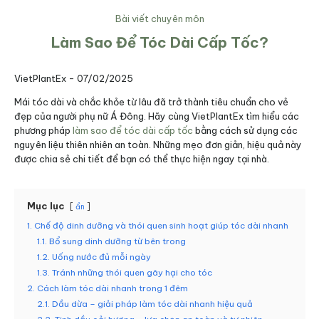
Bài viết chuyên môn
Làm Sao Để Tóc Dài Cấp Tốc?
VietPlantEx -
07/02/2025
Mái tóc dài và chắc khỏe từ lâu đã trở thành tiêu chuẩn cho vẻ
đẹp của người phụ nữ Á Đông. Hãy cùng VietPlantEx tìm hiểu các
phương pháp
làm sao để tóc dài cấp tốc
bằng cách sử dụng các
nguyên liệu thiên nhiên an toàn. Những mẹo đơn giản, hiệu quả này
được chia sẻ chi tiết để bạn có thể thực hiện ngay tại nhà.
Mục lục
ẩn
1. Chế độ dinh dưỡng và thói quen sinh hoạt giúp tóc dài nhanh
1.1. Bổ sung dinh dưỡng từ bên trong
1.2. Uống nước đủ mỗi ngày
1.3. Tránh những thói quen gây hại cho tóc
2. Cách làm tóc dài nhanh trong 1 đêm
2.1. Dầu dừa – giải pháp làm tóc dài nhanh hiệu quả