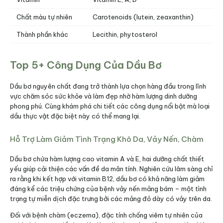
Chất màu tự nhiên
Carotenoids (lutein, zeaxanthin)
Thành phần khác
Lecithin, phytosterol
Top 5+ Công Dụng Của Dầu Bơ
Dầu bơ nguyên chất đang trở thành lựa chọn hàng đầu trong lĩnh
vực chăm sóc sức khỏe và làm đẹp nhờ hàm lượng dinh dưỡng
phong phú. Cùng khám phá chi tiết các công dụng nổi bật mà loại
dầu thực vật đặc biệt này có thể mang lại.
Hỗ Trợ Làm Giảm Tình Trạng Khô Da, Vảy Nến, Chàm
Dầu bơ chứa hàm lượng cao vitamin A và E, hai dưỡng chất thiết
yếu giúp cải thiện các vấn đề da mãn tính. Nghiên cứu lâm sàng chỉ
ra rằng khi kết hợp với vitamin B12, dầu bơ có khả năng làm giảm
đáng kể các triệu chứng của bệnh vảy nến mảng bám – một tình
trạng tự miễn dịch đặc trưng bởi các mảng đỏ dày có vảy trên da.
Đối với bệnh chàm (eczema), đặc tính chống viêm tự nhiên của