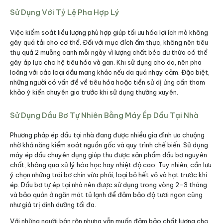
Sử Dụng Với Tỷ Lệ Pha Hợp Lý
Việc kiểm soát liều lượng phù hợp giúp tối ưu hóa lợi ích mà không
gây quá tải cho cơ thể. Đối với mục đích ẩm thực, không nên tiêu
thụ quá 2 muỗng canh mỗi ngày vì lượng chất béo dư thừa có thể
gây áp lực cho hệ tiêu hóa và gan. Khi sử dụng cho da, nên pha
loãng với các loại dầu mang khác nếu da quá nhạy cảm. Đặc biệt,
những người có vấn đề về tiêu hóa hoặc tiền sử dị ứng cần tham
khảo ý kiến chuyên gia trước khi sử dụng thường xuyên.
Sử Dụng Dầu Bơ Tự Nhiên Bằng Máy Ép Dầu Tại Nhà
Phương pháp ép dầu tại nhà đang được nhiều gia đình ưa chuộng
nhờ khả năng kiểm soát nguồn gốc và quy trình chế biến. Sử dụng
máy ép dầu chuyên dụng giúp thu được sản phẩm dầu bơ nguyên
chất, không qua xử lý hóa học hay nhiệt độ cao. Tuy nhiên, cần lưu
ý chọn những trái bơ chín vừa phải, loại bỏ hết vỏ và hạt trước khi
ép. Dầu bơ tự ép tại nhà nên được sử dụng trong vòng 2-3 tháng
và bảo quản ở ngăn mát tủ lạnh để đảm bảo độ tươi ngon cũng
như giá trị dinh dưỡng tối đa.
Với những người bận rộn nhưng vẫn muốn đảm bảo chất lượng cho