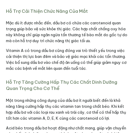
Hỗ Trợ Cải Thiện Chức Năng Của Mắt
Mặc dù ít được nhắc đến, dầu bơ có chứa các carotenoid quan
trọng giúp bảo vệ sức khỏe thị giác. Các hợp chất chống oxy hóa
này không chỉ giúp ngăn ngừa tổn thương tế bào mắt do gốc tự do
mà còn hỗ trợ duy trì chức năng thị giác tối ưu.
Vitamin A có trong dầu bơ cũng đóng vai trò thiết yếu trong việc
cải thiện thị lực ban đêm và bảo vệ giác mạc khỏi các tổn thương.
Việc bổ sung dầu bơ vào chế độ ăn uống có thể giúp giảm nguy cơ
mắc các bệnh về mắt liên quan đến tuổi tác.​
Hỗ Trợ Tăng Cường Hấp Thụ Các Chất Dinh Dưỡng
Quan Trọng Cho Cơ Thể
Một trong những công dụng của dầu bơ ít người biết đến là khả
năng tăng cường hấp thụ các vitamin tan trong chất béo. Khi kết
hợp dầu bơ với các loại rau xanh và trái cây, cơ thể có thể hấp thụ
tốt hơn các vitamin A, D, E, K cùng các carotenoid có lợi.
Acid béo trong dầu bơ hoạt động như chất mang, giúp vận chuyển