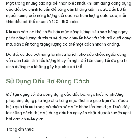
Một trong những tác hại dễ nhận biết nhất khi lạm dụng công dụng
của dầu bơ chính là vấn đề tăng cân không kiểm soát. Dầu bơ là
nguồn cung cấp năng lượng dồi dào với hàm lượng calo cao, mỗi
thìa dầu có thể chứa từ 120-150 calo.
Khi nạp vào cơ thể nhiều hơn mức năng lượng tiêu hao hàng ngày,
phần năng lượng dư thừa sẽ được chuyển hóa và tích trữ dưới dạng
mỡ, dẫn đến tăng trọng lượng cơ thể một cách nhanh chóng.
Do đó, dù dầu bơ mang lại nhiều lợi ích cho sức khỏe, người dùng
vẫn cần tuân thủ liều lượng khuyến nghị để tận dụng tối đa giá trị
dinh dưỡng mà không gây hại cho cơ thể.
Sử Dụng Dầu Bơ Đúng Cách
Để tận dụng tối đa công dụng của dầu bơ, việc hiểu rõ phương
pháp ứng dụng phù hợp cho từng mục đích sẽ giúp bạn đạt được
hiệu quả tối ưu trong cả chăm sóc sức khỏe lẫn làm đẹp. Dưới đây
là những cách thức sử dụng dầu bơ nguyên chất được khuyến nghị
bởi các chuyên gia:
Trong ẩm thực