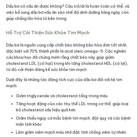
Dầu bơ có nấu ăn được không? Câu trả lời là hoàn toàn có thể, và
việc bổ sung dầu bơ nấu ăn vào chế độ dinh dưỡng hàng ngày còn
giúp chống lão hóa từ bên trong.
Hỗ Trợ Cải Thiện Sức Khỏe Tim Mạch
Dầu bơ là nguồn cung cấp chất béo không bão hòa đơn tốt nhất,
đặc biệt với 70% thành phần là acid oleic omega-9. Các nghiên
cứu khoa học đã chứng minh rằng chất béo này giúp giảm
cholesterol LDL (có hại) trong khi tăng cholesterol HDL (có lợi),
từ đó cải thiện đáng kể sức khỏe tim mạch.
Dưới đây là những tác động tích cực của dầu bơ đối với hệ tim
mạch:
Giảm triglyceride và cholesterol tổng trong máu
Tăng hoạt động của các thụ thể LDL trong cơ thể, giúp loại
bỏ cholesterol xấu hiệu quả hơn
Giảm thiểu nguy cơ mắc bệnh tim mạch, đột quỵ và các bệnh
mãn tính khác
Làm giảm viêm mạch máu nhờ đặc tính chống viêm tự nhiên