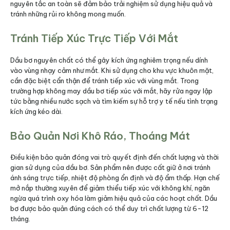
nguyên tắc an toàn sẽ đảm bảo trải nghiệm sử dụng hiệu quả và
tránh những rủi ro không mong muốn.
Tránh Tiếp Xúc Trực Tiếp Với Mắt
Dầu bơ nguyên chất có thể gây kích ứng nghiêm trọng nếu dính
vào vùng nhạy cảm như mắt. Khi sử dụng cho khu vực khuôn mặt,
cần đặc biệt cẩn thận để tránh tiếp xúc với vùng mắt. Trong
trường hợp không may dầu bơ tiếp xúc với mắt, hãy rửa ngay lập
tức bằng nhiều nước sạch và tìm kiếm sự hỗ trợ y tế nếu tình trạng
kích ứng kéo dài.​
Bảo Quản Nơi Khô Ráo, Thoáng Mát
Điều kiện bảo quản đóng vai trò quyết định đến chất lượng và thời
gian sử dụng của dầu bơ. Sản phẩm nên được cất giữ ở nơi tránh
ánh sáng trực tiếp, nhiệt độ phòng ổn định và độ ẩm thấp. Hạn chế
mở nắp thường xuyên để giảm thiểu tiếp xúc với không khí, ngăn
ngừa quá trình oxy hóa làm giảm hiệu quả của các hoạt chất. Dầu
bơ được bảo quản đúng cách có thể duy trì chất lượng từ 6-12
tháng.​