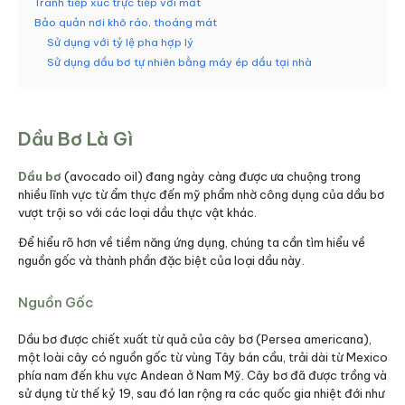
Tránh tiếp xúc trực tiếp với mắt
Bảo quản nơi khô ráo, thoáng mát
Sử dụng với tỷ lệ pha hợp lý
Sử dụng dầu bơ tự nhiên bằng máy ép dầu tại nhà
Dầu Bơ Là Gì
Dầu bơ
(avocado oil) đang ngày càng được ưa chuộng trong
nhiều lĩnh vực từ ẩm thực đến mỹ phẩm nhờ công dụng của dầu bơ
vượt trội so với các loại dầu thực vật khác.
Để hiểu rõ hơn về tiềm năng ứng dụng, chúng ta cần tìm hiểu về
nguồn gốc và thành phần đặc biệt của loại dầu này.
Nguồn Gốc
Dầu bơ được chiết xuất từ quả của cây bơ (Persea americana),
một loài cây có nguồn gốc từ vùng Tây bán cầu, trải dài từ Mexico
phía nam đến khu vực Andean ở Nam Mỹ. Cây bơ đã được trồng và
sử dụng từ thế kỷ 19, sau đó lan rộng ra các quốc gia nhiệt đới như