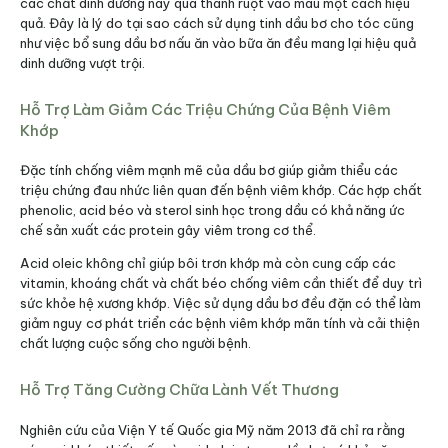
các chất dinh dưỡng này qua thành ruột vào máu một cách hiệu
quả. Đây là lý do tại sao cách sử dụng tinh dầu bơ cho tóc cũng
như việc bổ sung dầu bơ nấu ăn vào bữa ăn đều mang lại hiệu quả
dinh dưỡng vượt trội.​
Hỗ Trợ Làm Giảm Các Triệu Chứng Của Bệnh Viêm
Khớp
Đặc tính chống viêm mạnh mẽ của dầu bơ giúp giảm thiểu các
triệu chứng đau nhức liên quan đến bệnh viêm khớp. Các hợp chất
phenolic, acid béo và sterol sinh học trong dầu có khả năng ức
chế sản xuất các protein gây viêm trong cơ thể.​
Acid oleic không chỉ giúp bôi trơn khớp mà còn cung cấp các
vitamin, khoáng chất và chất béo chống viêm cần thiết để duy trì
sức khỏe hệ xương khớp. Việc sử dụng dầu bơ đều đặn có thể làm
giảm nguy cơ phát triển các bệnh viêm khớp mãn tính và cải thiện
chất lượng cuộc sống cho người bệnh.
Hỗ Trợ Tăng Cường Chữa Lành Vết Thương
Nghiên cứu của Viện Y tế Quốc gia Mỹ năm 2013 đã chỉ ra rằng