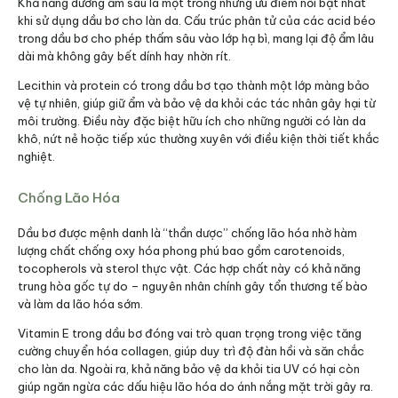
Khả năng dưỡng ẩm sâu là một trong những ưu điểm nổi bật nhất
khi sử dụng dầu bơ cho làn da. Cấu trúc phân tử của các acid béo
trong dầu bơ cho phép thấm sâu vào lớp hạ bì, mang lại độ ẩm lâu
dài mà không gây bết dính hay nhờn rít.​
Lecithin và protein có trong dầu bơ tạo thành một lớp màng bảo
vệ tự nhiên, giúp giữ ẩm và bảo vệ da khỏi các tác nhân gây hại từ
môi trường. Điều này đặc biệt hữu ích cho những người có làn da
khô, nứt nẻ hoặc tiếp xúc thường xuyên với điều kiện thời tiết khắc
nghiệt.​
Chống Lão Hóa
Dầu bơ được mệnh danh là “thần dược” chống lão hóa nhờ hàm
lượng chất chống oxy hóa phong phú bao gồm carotenoids,
tocopherols và sterol thực vật. Các hợp chất này có khả năng
trung hòa gốc tự do – nguyên nhân chính gây tổn thương tế bào
và làm da lão hóa sớm.
Vitamin E trong dầu bơ đóng vai trò quan trọng trong việc tăng
cường chuyển hóa collagen, giúp duy trì độ đàn hồi và săn chắc
cho làn da. Ngoài ra, khả năng bảo vệ da khỏi tia UV có hại còn
giúp ngăn ngừa các dấu hiệu lão hóa do ánh nắng mặt trời gây ra.