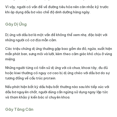
Vì vậy, người có vấn đề về đường tiêu hóa nên cân nhắc kỹ trước
khi áp dụng dầu bơ vào chế độ dinh dưỡng hàng ngày.​
Gây Dị Ứng
Dị ứng với dầu bơ là một vấn đề không thể xem nhẹ, đặc biệt với
những người có cơ địa mẫn cảm.
Các triệu chứng dị ứng thường gặp bao gồm da đỏ, ngứa, xuất hiện
mẩn phát ban, sưng môi và lưỡi, kèm theo cảm giác khó chịu ở vùng
miệng.
Những người từng có tiền sử dị ứng với cà chua, khoai tây, đu đủ
hoặc kiwi thường có nguy cơ cao bị dị ứng chéo với dầu bơ do sự
tương đồng về cấu trúc protein.
Nếu phát hiện bất kỳ dấu hiệu bất thường nào sau khi tiếp xúc với
dầu bơ nguyên chất, người dùng cần ngừng sử dụng ngay lập tức
và tham khảo ý kiến bác sĩ chuyên khoa.
Gây Tăng Cân