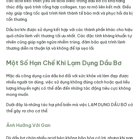
các acid béo thiết yếu và acid oleic trong dầu bơ có khả năng
thúc đẩy quá trình tổng hợp collagen, tạo ra mô liên kết mới. Điều
này giúp tăng tốc quá trình hình thành tế bào mới và phục hồi da bị
tổn thương.
Dầu bơ khi được sử dụng kết hợp với các thành phần khác cho hiệu
quả chữa lành vết thương tối ưu nhất. Các đặc tính kháng khuẩn tự
nhiên cũng giúp ngăn ngừa nhiễm trùng, đảm bảo quá trình lành
thương diễn ra thuận lợi và không để lại sẹo lồi.
Một Số Hạn Chế Khi Lạm Dụng Dầu Bơ
Mặc dù công dụng của dầu bơ đối với sức khỏe và làm đẹp được
nhiều người tin dùng, việc sử dụng không đúng cách hoặc quá liều
lượng khuyến nghị có thể dẫn đến những tác động tiêu cực không
mong muốn.
Dưới đây là những tác hại phổ biến mà việc LẠM DỤNG DẦU BƠ có
thể gây ra cho cơ thể.​
Ảnh Hưởng Với Gan
Dù dầu bơ chứa nhiều acid béo không bão hòa có lợi, nhưng khi nạp