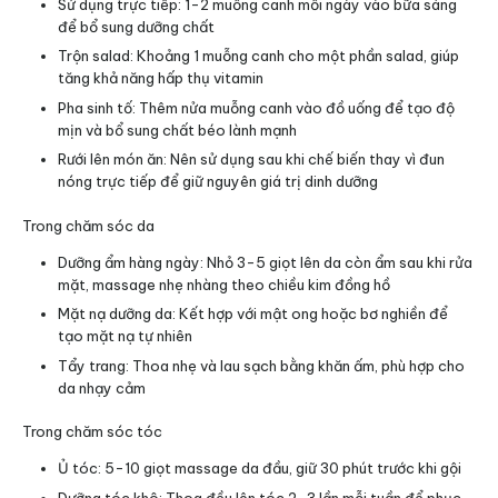
Sử dụng trực tiếp: 1-2 muỗng canh mỗi ngày vào bữa sáng
để bổ sung dưỡng chất
Trộn salad: Khoảng 1 muỗng canh cho một phần salad, giúp
tăng khả năng hấp thụ vitamin
Pha sinh tố: Thêm nửa muỗng canh vào đồ uống để tạo độ
mịn và bổ sung chất béo lành mạnh
Rưới lên món ăn: Nên sử dụng sau khi chế biến thay vì đun
nóng trực tiếp để giữ nguyên giá trị dinh dưỡng
Trong chăm sóc da
Dưỡng ẩm hàng ngày: Nhỏ 3-5 giọt lên da còn ẩm sau khi rửa
mặt, massage nhẹ nhàng theo chiều kim đồng hồ
Mặt nạ dưỡng da: Kết hợp với mật ong hoặc bơ nghiền để
tạo mặt nạ tự nhiên
Tẩy trang: Thoa nhẹ và lau sạch bằng khăn ấm, phù hợp cho
da nhạy cảm
Trong chăm sóc tóc
Ủ tóc: 5-10 giọt massage da đầu, giữ 30 phút trước khi gội
Dưỡng tóc khô: Thoa đều lên tóc 2-3 lần mỗi tuần để phục