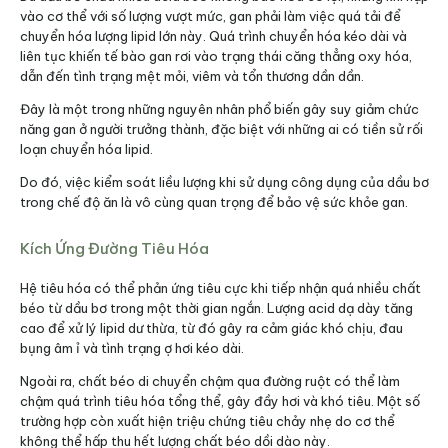
vào cơ thể với số lượng vượt mức, gan phải làm việc quá tải để
chuyển hóa lượng lipid lớn này. Quá trình chuyển hóa kéo dài và
liên tục khiến tế bào gan rơi vào trạng thái căng thẳng oxy hóa,
dẫn đến tình trạng mệt mỏi, viêm và tổn thương dần dần.
Đây là một trong những nguyên nhân phổ biến gây suy giảm chức
năng gan ở người trưởng thành, đặc biệt với những ai có tiền sử rối
loạn chuyển hóa lipid.
Do đó, việc kiểm soát liều lượng khi sử dụng công dụng của dầu bơ
trong chế độ ăn là vô cùng quan trọng để bảo vệ sức khỏe gan.
Kích Ứng Đường Tiêu Hóa
Hệ tiêu hóa có thể phản ứng tiêu cực khi tiếp nhận quá nhiều chất
béo từ dầu bơ trong một thời gian ngắn. Lượng acid dạ dày tăng
cao để xử lý lipid dư thừa, từ đó gây ra cảm giác khó chịu, đau
bụng âm ỉ và tình trạng ợ hơi kéo dài.
Ngoài ra, chất béo di chuyển chậm qua đường ruột có thể làm
chậm quá trình tiêu hóa tổng thể, gây đầy hơi và khó tiêu. Một số
trường hợp còn xuất hiện triệu chứng tiêu chảy nhẹ do cơ thể
không thể hấp thu hết lượng chất béo dồi dào này.