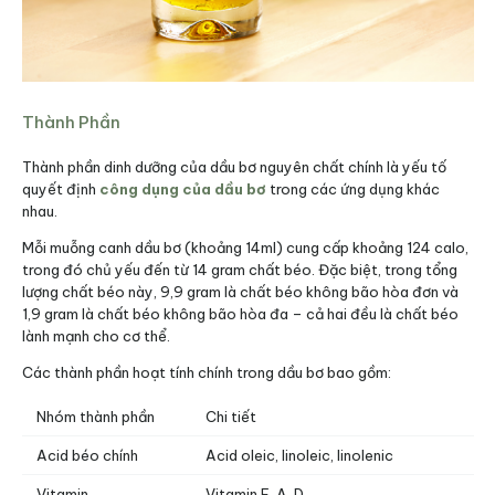
Thành Phần
Thành phần dinh dưỡng của dầu bơ nguyên chất chính là yếu tố
quyết định
công dụng của dầu bơ
trong các ứng dụng khác
nhau.
Mỗi muỗng canh dầu bơ (khoảng 14ml) cung cấp khoảng 124 calo,
trong đó chủ yếu đến từ 14 gram chất béo. Đặc biệt, trong tổng
lượng chất béo này, 9,9 gram là chất béo không bão hòa đơn và
1,9 gram là chất béo không bão hòa đa – cả hai đều là chất béo
lành mạnh cho cơ thể.
Các thành phần hoạt tính chính trong dầu bơ bao gồm:
Nhóm thành phần
Chi tiết
Acid béo chính
Acid oleic, linoleic, linolenic
Vitamin
Vitamin E, A, D