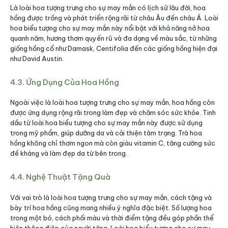
Là loài hoa tượng trưng cho sự may mắn có lịch sử lâu đời, hoa
hồng được trồng và phát triển rộng rãi từ châu Âu đến châu Á. Loài
hoa biểu tượng cho sự may mắn này nổi bật với khả năng nở hoa
quanh năm, hương thơm quyến rũ và đa dạng về màu sắc, từ những
giống hồng cổ như Damask, Centifolia đến các giống hồng hiện đại
như David Austin.
4.3. Ứng Dụng Của Hoa Hồng
Ngoài việc là loài hoa tượng trưng cho sự may mắn, hoa hồng còn
được ứng dụng rộng rãi trong làm đẹp và chăm sóc sức khỏe. Tinh
dầu từ loài hoa biểu tượng cho sự may mắn này được sử dụng
trong mỹ phẩm, giúp dưỡng da và cải thiện tâm trạng. Trà hoa
hồng không chỉ thơm ngon mà còn giàu vitamin C, tăng cường sức
đề kháng và làm đẹp da từ bên trong.
4.4. Nghệ Thuật Tặng Quà
Với vai trò là loài hoa tượng trưng cho sự may mắn, cách tặng và
bày trí hoa hồng cũng mang nhiều ý nghĩa đặc biệt. Số lượng hoa
trong một bó, cách phối màu và thời điểm tặng đều góp phần thể
hiện thông điệp của người tặng. Loài hoa biểu tượng cho sự may