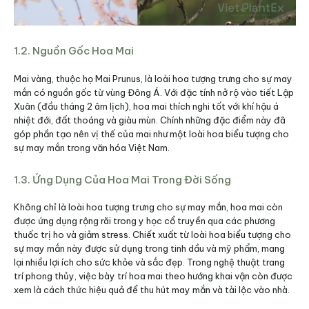
1.2. Nguồn Gốc Hoa Mai
Mai vàng, thuộc họ Mai Prunus, là loài hoa tượng trưng cho sự may
mắn có nguồn gốc từ vùng Đông Á. Với đặc tính nở rộ vào tiết Lập
Xuân (đầu tháng 2 âm lịch), hoa mai thích nghi tốt với khí hậu á
nhiệt đới, đất thoáng và giàu mùn. Chính những đặc điểm này đã
góp phần tạo nên vị thế của mai như một loài hoa biểu tượng cho
sự may mắn trong văn hóa Việt Nam.
1.3. Ứng Dụng Của Hoa Mai Trong Đời Sống
Không chỉ là loài hoa tượng trưng cho sự may mắn, hoa mai còn
được ứng dụng rộng rãi trong y học cổ truyền qua các phương
thuốc trị ho và giảm stress. Chiết xuất từ loài hoa biểu tượng cho
sự may mắn này được sử dụng trong tinh dầu và mỹ phẩm, mang
lại nhiều lợi ích cho sức khỏe và sắc đẹp. Trong nghệ thuật trang
trí phong thủy, việc bày trí hoa mai theo hướng khai vận còn được
xem là cách thức hiệu quả để thu hút may mắn và tài lộc vào nhà.