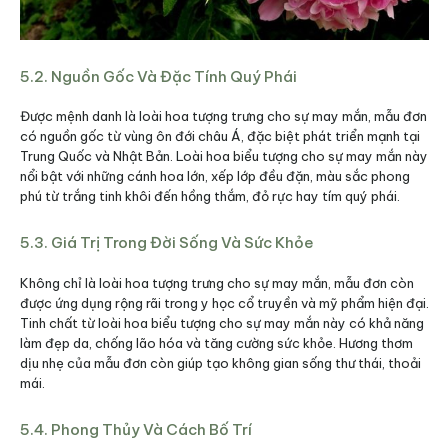
5.2. Nguồn Gốc Và Đặc Tính Quý Phái
Được mệnh danh là loài hoa tượng trưng cho sự may mắn, mẫu đơn
có nguồn gốc từ vùng ôn đới châu Á, đặc biệt phát triển mạnh tại
Trung Quốc và Nhật Bản. Loài hoa biểu tượng cho sự may mắn này
nổi bật với những cánh hoa lớn, xếp lớp đều đặn, màu sắc phong
phú từ trắng tinh khôi đến hồng thắm, đỏ rực hay tím quý phái.
5.3. Giá Trị Trong Đời Sống Và Sức Khỏe
Không chỉ là loài hoa tượng trưng cho sự may mắn, mẫu đơn còn
được ứng dụng rộng rãi trong y học cổ truyền và mỹ phẩm hiện đại.
Tinh chất từ loài hoa biểu tượng cho sự may mắn này có khả năng
làm đẹp da, chống lão hóa và tăng cường sức khỏe. Hương thơm
dịu nhẹ của mẫu đơn còn giúp tạo không gian sống thư thái, thoải
mái.
5.4. Phong Thủy Và Cách Bố Trí