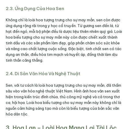
2.3. Ứng Dụng Của Hoa Sen
Không chỉ là loài hoa tượng trưng cho sự may mắn, sen còn được
ứng dụng rộng rãi trong y học cổ truyền. Từ gương sen đến lá, từ
hạt đến ngó, mỗi bộ phận đều là dược liệu thiên nhiên quý giá. Loài
hoa biểu tượng cho sự may mắn này còn được chiết xuất thành
tinh dầu và các sản phẩm làm đẹp, góp phần chăm sóc sức khỏe
và nâng cao chất lượng cuộc sống. Đặc biệt, tinh chất sen có tác
dụng an thần, điều hòa tim mạch và huyết áp, đồng thời làm dịu
tinh thần căng thẳng.
2.4. Di Sản Văn Hóa Và Nghệ Thuật
Sen, với tư cách là loài hoa tượng trưng cho sự may mắn, đã thấm
sâu vào văn hóa nghệ thuật Việt Nam. Hình ảnh hoa văn sen xuất
hiện trong kiến trúc đình chùa, thủ công mỹ nghệ và cả trong thơ
ca, hội họa. Loài hoa biểu tượng cho sự may mắn này không chỉ là
nguồn cảm hứng sáng tạo mà còn là biểu tượng của bản sắc văn
hóa dân tộc.
3. Hoa Lan – Loài Hoa Mang Lại Tài Lộc