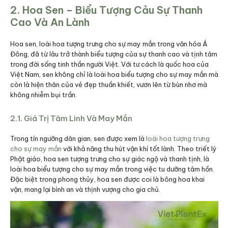
2. Hoa Sen – Biểu Tượng Cảu Sự Thanh
Cao Và An Lành
Hoa sen, loài hoa tượng trưng cho sự may mắn trong văn hóa Á
Đông, đã từ lâu trở thành biểu tượng của sự thanh cao và tịnh tâm
trong đời sống tinh thần người Việt. Với tư cách là quốc hoa của
Việt Nam, sen không chỉ là loài hoa biểu tượng cho sự may mắn mà
còn là hiện thân của vẻ đẹp thuần khiết, vươn lên từ bùn nhơ mà
không nhiễm bụi trần.
2.1. Giá Trị Tâm Linh Và May Mắn
Trong tín ngưỡng dân gian, sen được xem là
loài hoa tượng trưng
cho sự may mắn
với khả năng thu hút vận khí tốt lành. Theo triết lý
Phật giáo, hoa sen tượng trưng cho sự giác ngộ và thanh tịnh, là
loài hoa biểu tượng cho sự may mắn trong việc tu dưỡng tâm hồn.
Đặc biệt trong phong thủy, hoa sen được coi là bông hoa khai
vận, mang lại bình an và thịnh vượng cho gia chủ.