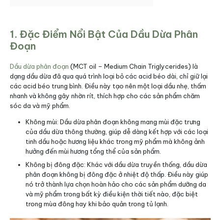
1. Đặc Điểm Nổi Bật Của Dầu Dừa Phân
Đoạn
Dầu dừa phân đoạn
(MCT oil – Medium Chain Triglycerides) là
dạng dầu dừa đã qua quá trình loại bỏ các acid béo dài, chỉ giữ lại
các acid béo trung bình. Điều này tạo nên một loại dầu nhẹ, thấm
nhanh và không gây nhờn rít, thích hợp cho các sản phẩm chăm
sóc da và mỹ phẩm.
Không mùi: Dầu dừa phân đoạn không mang mùi đặc trưng
của dầu dừa thông thường, giúp dễ dàng kết hợp với các loại
tinh dầu hoặc hương liệu khác trong mỹ phẩm mà không ảnh
hưởng đến mùi hương tổng thể của sản phẩm.
Không bị đông đặc: Khác với dầu dừa truyền thống, dầu dừa
phân đoạn không bị đông đặc ở nhiệt độ thấp. Điều này giúp
nó trở thành lựa chọn hoàn hảo cho các sản phẩm dưỡng da
và mỹ phẩm trong bất kỳ điều kiện thời tiết nào, đặc biệt
trong mùa đông hay khi bảo quản trong tủ lạnh.