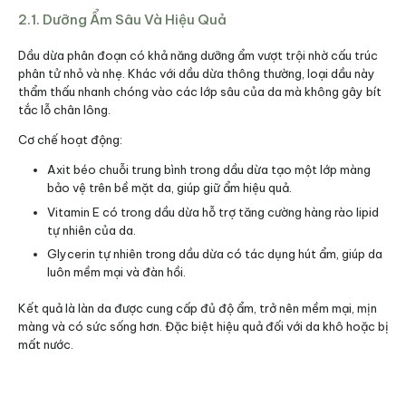
2.1. Dưỡng Ẩm Sâu Và Hiệu Quả
Dầu dừa phân đoạn có khả năng dưỡng ẩm vượt trội nhờ cấu trúc
phân tử nhỏ và nhẹ. Khác với dầu dừa thông thường, loại dầu này
thẩm thấu nhanh chóng vào các lớp sâu của da mà không gây bít
tắc lỗ chân lông.
Cơ chế hoạt động:
Axit béo chuỗi trung bình trong dầu dừa tạo một lớp màng
bảo vệ trên bề mặt da, giúp giữ ẩm hiệu quả.
Vitamin E có trong dầu dừa hỗ trợ tăng cường hàng rào lipid
tự nhiên của da.
Glycerin tự nhiên trong dầu dừa có tác dụng hút ẩm, giúp da
luôn mềm mại và đàn hồi.
Kết quả là làn da được cung cấp đủ độ ẩm, trở nên mềm mại, mịn
màng và có sức sống hơn. Đặc biệt hiệu quả đối với da khô hoặc bị
mất nước.