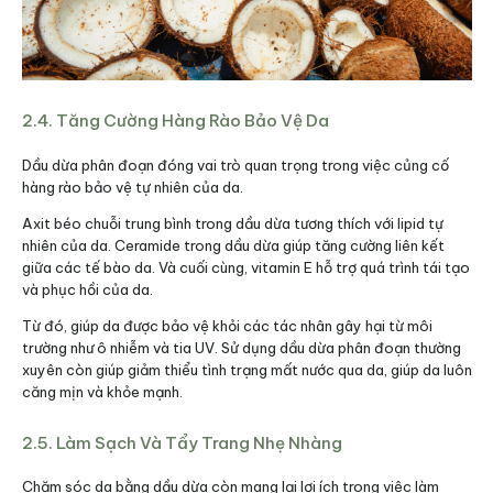
2.4. Tăng Cường Hàng Rào Bảo Vệ Da
Dầu dừa phân đoạn đóng vai trò quan trọng trong việc củng cố
hàng rào bảo vệ tự nhiên của da.
Axit béo chuỗi trung bình trong dầu dừa tương thích với lipid tự
nhiên của da. Ceramide trong dầu dừa giúp tăng cường liên kết
giữa các tế bào da. Và cuối cùng, vitamin E hỗ trợ quá trình tái tạo
và phục hồi của da.
Từ đó, giúp da được bảo vệ khỏi các tác nhân gây hại từ môi
trường như ô nhiễm và tia UV. Sử dụng dầu dừa phân đoạn thường
xuyên còn giúp giảm thiểu tình trạng mất nước qua da, giúp da luôn
căng mịn và khỏe mạnh.
2.5. Làm Sạch Và Tẩy Trang Nhẹ Nhàng
Chăm sóc da bằng dầu dừa còn mang lại lợi ích trong việc làm