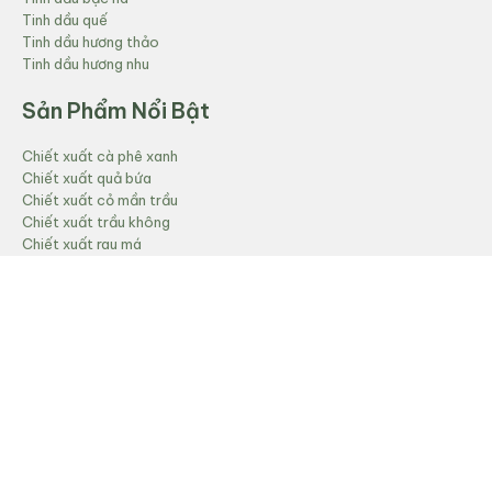
Tinh dầu quế
Tinh dầu hương thảo
Tinh dầu hương nhu
Sản Phẩm Nổi Bật
Chiết xuất cà phê xanh
Chiết xuất quả bứa
Chiết xuất cỏ mần trầu
Chiết xuất trầu không
Chiết xuất rau má
Sản Phẩm Nổi Bật
Dầu vỏ quế CO2
Dầu trầm hương
Dầu Gừng CO2
Dầu Gấc
Dầu cám gạo