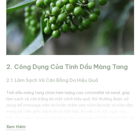
2. Công Dụng Của Tinh Dầu Màng Tang
2.1. Làm Sạch Và Cân Bằng Da Hiệu Quả
Tinh dầu màng tang chứa hàm lượng cao citronellal và neral, giúp
làm sạch và cân bằng da một cách hiệu quả. Nó thường được sử
dụng để massage trên da hoặc thêm vào sữa rửa mặt và sữa tắm,
mang lại cảm giác sạch sẽ và tươi mới. So với
tinh dầu ngải cứu
,
tinh dầu màng tang có tác dụng làm sạch sâu và kiểm soát dầu da
tốt hơn.
Xem thêm
2.2. Liệu Pháp Mùi Hương Giảm Căng Thẳng