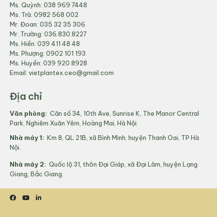
tạo độ ẩm để lan tỏa hương thơm sảng khoái và nâng cao
Ms. Quỳnh:
038 969 7448
tinh thần.
Ms. Trà:
0982 568 002
Chăm sóc tóc:
Thêm vài giọt tinh dầu màng tang vào dầu
Mr. Đoan:
035 32 35 306
gội hoặc dầu xả để giảm gàu và thúc đẩy sự phát triển của
Mr. Trường:
036.830.8227
tóc.
Ms. Hiền:
039 411 48 48
Ms. Phượng:
0902 101 193
Lưu ý: Hãy nhớ pha loãng
tinh dầu màng tang
với
dầu nền
trước
Ms. Huyền:
039 920 8928
khi sử dụng trên da. Đặc biệt, không sử dụng cho trẻ em dưới 3
Email:
vietplantex.ceo@gmail.com
tuổi, phụ nữ mang thai và cho con bú.
Địa chỉ
4. Ứng Dụng
Văn phòng:
Căn số 34, 10th Ave, Sunrise K, The Manor Central
Park, Nghiêm Xuân Yêm, Hoàng Mai, Hà Nội.
Tinh dầu màng tang của VietPlantEx có nhiều ứng dụng trong đời
sống hàng ngày:
Nhà máy 1:
Km 8, QL 21B, xã Bình Minh, huyện Thanh Oai, TP Hà
Nội.
Chăm sóc da:
Sử dụng trong các sản phẩm chăm sóc da
như sữa rửa mặt, sữa tắm để làm sạch và cải thiện sức khỏe
Nhà máy 2:
Quốc lộ 31, thôn Đại Giáp, xã Đại Lâm, huyện Lạng
làn da.
Giang, Bắc Giang.
Liệu pháp mùi hương:
Khuếch tán trong không gian sống
hoặc làm việc để tạo cảm giác thư giãn, giảm căng thẳng và
cải thiện tâm trạng.
Chăm sóc tóc:
Sử dụng trong dầu gội và dầu xả để cải