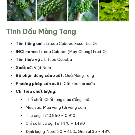
Tinh Dầu Màng Tang
Tên tiếng anh:
Litsea Cubeba Essential Oil
INCI name:
Litsea Cubeba (May Chang) Fruit Oil
Tên thực vật:
Litsea Cubeba
Xuất xứ:
Việt Nam
Bộ phận dùng sản xuất:
Quả Màng Tang
Phương pháp sản xuất:
Cất kéo hơi nước
Chỉ tiêu chất lượng:
Thể chất: Chất lỏng màu đồng nhất
Màu sắc: Màu vàng tới vàng cam
Tỉ trọng: Từ 0,860 – 0,910
Chỉ số khúc xạ: Từ 1,470 – 1,490
Định lượng: Neral 30 – 45%; Granial 35 – 48%