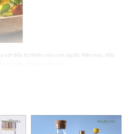
ự với dầu tự nhiên của con người. Hiện nay, dầu
 an toàn và hiệu quả cao.
a tình trạng khô da và duy trì độ ẩm tự nhiên.
àu.