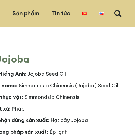
u
Sản phẩm
Tin tức
Jojoba
tiếng Anh:
Jojoba Seed Oil
I name:
Simmondsia Chinensis (Jojoba) Seed Oil
thực vật:
Simmondsia Chinensis
 xứ:
Pháp
phận dùng sản xuất:
Hạt cây Jojoba
ơng pháp sản xuất:
Ép lạnh