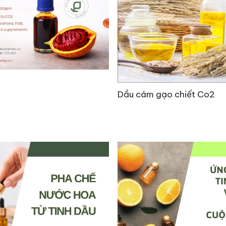
ự nhiên giàu squalane và vitamin E, có khả năng tiêu d
Dầu cám gạo chiết Co2
ng cường hàng rào bảo vệ da và cân bằng độ ẩm tự nh