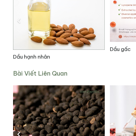
>>> Xem thêm:
Dầu hạnh nhân
2.2. Kháng Khuẩn Và Kháng Nấm
Dầu gấc
Dầu Jojoba nguyên chất là một loại dầu dưỡng da t
Dầu hạnh nhân
Candida. Thành phần omega-9 trong dầu giúp tă
Bài Viết Liên Quan