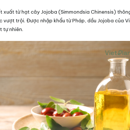
iết xuất từ hạt cây Jojoba (Simmondsia Chinensis) thôn
óc vượt trội. Được nhập khẩu từ Pháp, dầu Jojoba của 
 tự nhiên.