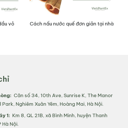
dầu vỏ
Cách nấu nước quế đơn giản tại nhà
Quy
20
chỉ
hòng:
Căn số 34, 10th Ave, Sunrise K, The Manor
l Park, Nghiêm Xuân Yêm, Hoàng Mai, Hà Nội.
từ môi trường, giảm thiểu các dấu hiệu lão hóa và
y 1:
Km 8, QL 21B, xã Bình Minh, huyện Thanh
 Hà Nội.