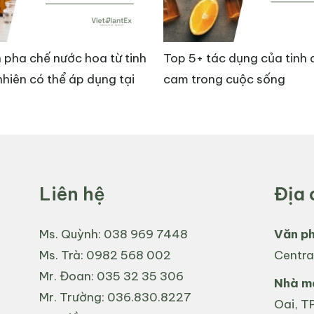
 pha chế nước hoa từ tinh
Top 5+ tác dụng của tinh 
nhiên có thể áp dụng tại
cam trong cuộc sống
Liên hệ
Địa 
Ms. Quỳnh:
038 969 7448
Văn p
Ms. Trà:
0982 568 002
Centra
làn da khỏi tác động của các chất ô nhiễm và gốc tự do 
Mr. Đoan:
035 32 35 306
Nhà má
Mr. Trường:
036.830.8227
Oai, TP