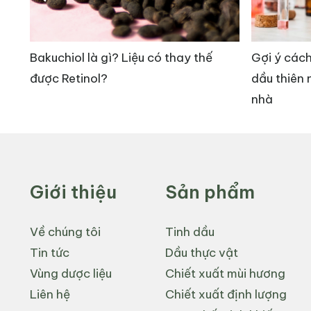
g
Bakuchiol là gì? Liệu có thay thế
Gợi ý cách
được Retinol?
dầu thiên 
nhà
Giới thiệu
Sản phẩm
2.3. Chống Oxy Hóa Mạnh Mẽ
Về chúng tôi
Tinh dầu
Tin tức
Dầu thực vật
Chứa vitamin E tự nhiên, dầu Jojoba giúp bảo vệ 
Vùng dược liệu
Chiết xuất mùi hương
cải thiện sức khỏe làn da.
Liên hệ
Chiết xuất định lượng