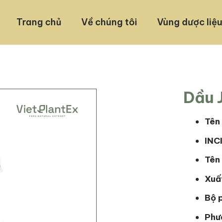
Trang chủ
Về chúng tôi
Vùng dược liệ
Dầu 
Tên 
INC
Tên 
Xuất
Bộ 
Phư