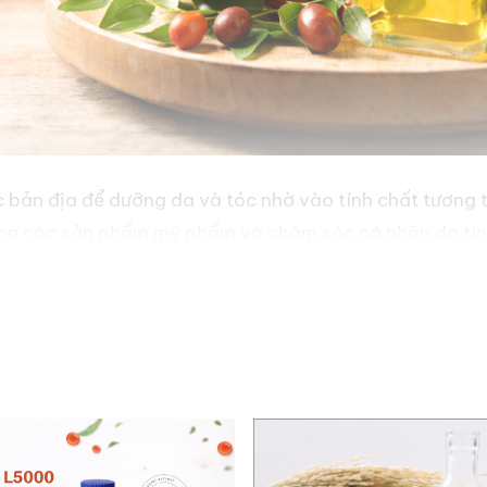
c bản địa để dưỡng da và tóc nhờ vào tính chất tương t
ong các sản phẩm mỹ phẩm và chăm sóc cá nhân do tính
n, giúp thu hút nước vào lớp trên cùng của da, ngăn ngừ
ngừa được các vấn đề như vi khuẩn, mụn trứng cá và g