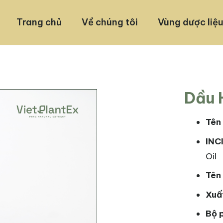
Trang chủ
Về chúng tôi
Vùng dược liệ
Dầu 
Tên 
INC
Oil
Tên 
Xuấ
Bộ 