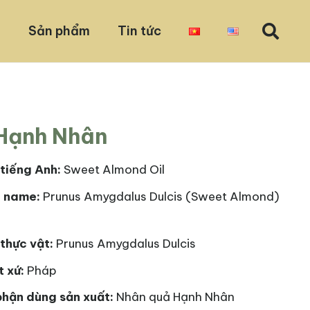
u
Sản phẩm
Tin tức
Hạnh Nhân
tiếng Anh:
Sweet Almond Oil
I name:
Prunus Amygdalus Dulcis (Sweet Almond)
thực vật:
Prunus Amygdalus Dulcis
t xứ:
Pháp
phận dùng sản xuất:
Nhân quả Hạnh Nhân