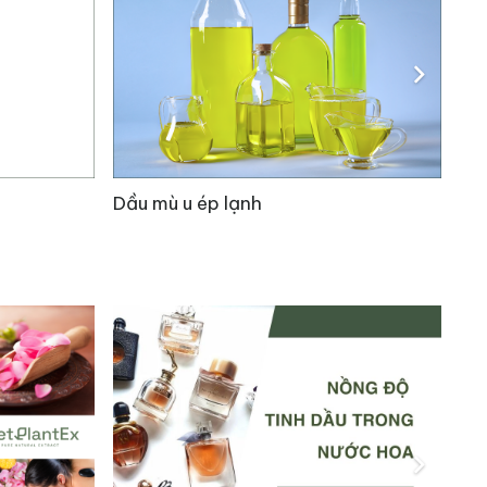
a da. Nhiều người cũng sử dụng dầu hạnh nhân để
 rõ ràng [3].
Dầu dừa phân đoạn