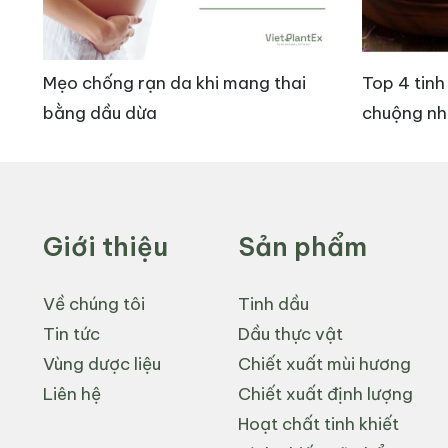
hai
Top 4 tinh dầu ngâm chân được ưa
Top 5 
chuộng nhất 2026
biến n
2.2. Đối với Tóc
Dầu hạnh nhân giúp tóc mềm mượt, chắc khỏe nhờ 
gãy rụng hơn.
Giới thiệu
Sản phẩm
Dầu hạnh nhân còn giúp tóc mọc chắc khỏe bằng 
Về chúng tôi
Tinh dầu
trên da đầu có thể giúp điều trị da đầu khô, viêm 
Tin tức
Dầu thực vật
Vùng dược liệu
Chiết xuất mùi hương
>> Xem thêm:
Dầu dừa phân đoạn
Liên hệ
Chiết xuất định lượng
Hoạt chất tinh khiết