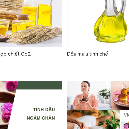
của quầng thâm dưới mắt và chống lại quá trình lão hó
ù hiệu quả này cần thêm nhiều nghiên cứu để chứng minh
ù u tinh chế
Dầu mù u ép lạnh