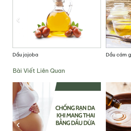
Đồng thời, nó còn có thể giúp giảm sự xuất hiện 
dưỡng ẩm và bảo vệ da khỏi tác hại của tia UV, d
Dầu cám gạo chiết Co2
Dầu m
Bài Viết Liên Quan