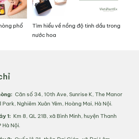
inh dầu trong
Bật Mí Cách Trị Nhức Chân Khi Trời
Lạnh Hiệu Quả
ều này giúp tóc trở nên mịn màng, dễ chải và ít
chỉ
ng môi trường. Ngoài ra, sử dụng dầu hạnh nhân
hòng:
Căn số 34, 10th Ave, Sunrise K, The Manor
l Park, Nghiêm Xuân Yêm, Hoàng Mai, Hà Nội.
y 1:
Km 8, QL 21B, xã Bình Minh, huyện Thanh
 Hà Nội.