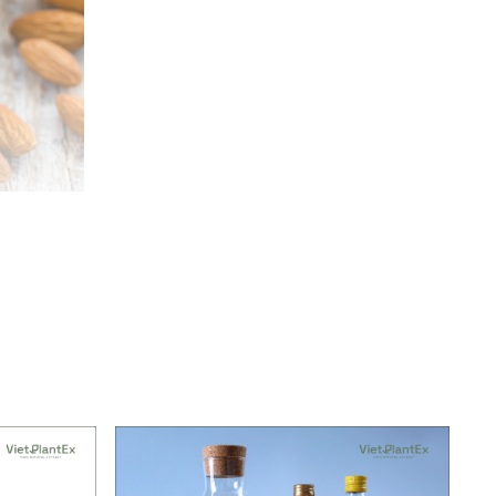
ờ chứa vitamin E và các acid béo thiết yếu, dầu
êm da [1][2].