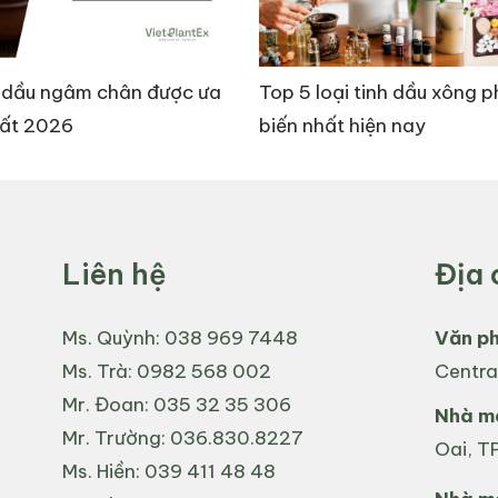
loại tinh dầu xông phòng phổ
Tìm hiểu về nồng độ t
hất hiện nay
nước hoa
khả năng làm đầy các khoảng trống trên bề mặt tóc. Đi
Liên hệ
Địa 
cách cung cấp dưỡng chất và bảo vệ tóc khỏi tổn thươ
Ms. Quỳnh:
038 969 7448
Văn p
da tiết bã và giảm bong tróc da đầu.
Ms. Trà:
0982 568 002
Centra
Mr. Đoan:
035 32 35 306
Nhà má
Mr. Trường:
036.830.8227
Oai, TP
Ms. Hiền:
039 411 48 48