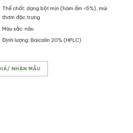
Thể chất: dạng bột mịn (hàm ẩm <5%), mùi
thơm đặc trưng
Màu sắc: nâu
Định lượng: Baicalin 20% (HPLC)
GIÁ/ NHẬN MẪU