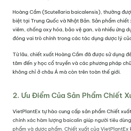
Hoàng Cầm (Scutellaria baicalensis), thường được 
biệt tại Trung Quốc và Nhật Bản. Sản phẩm chiết
viêm, chống oxy hóa, bảo vệ gan, và nhiều ứng d
đóng vai trò chính trong các tác dụng dược lý củ
Từ lâu, chiết xuất Hoàng Cầm đã được sử dụng để 
tâm đến y học cổ truyền và các phương pháp chữa 
không chỉ ở châu Á mà còn trên toàn thế giới.
2. Ưu Điểm Của Sản Phẩm Chiết X
VietPlantEx tự hào cung cấp sản phẩm Chiết xuấ
chính xác hàm lượng baicalin giúp người tiêu dù
phẩm và dược phẩm. Chiết xuất của VietPlantEx k