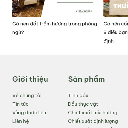
3.4. Hoạt động kháng khuẩn và kháng nấm
Có nên đốt trầm hương trong phòng
Có nên uố
ngủ?
8 điều bạn
Chiết xuất Hoàng Cầm cũng có tác dụng mạnh tro
định
phát triển của nhiều loại vi khuẩn gây bệnh, bao
Hoàng Cầm trở thành một nguyên liệu quý giá tr
3.5. Tác dụng bảo vệ tim mạch và mạch máu
Giới thiệu
Sản phẩm
Baicalin trong Hoàng Cầm có tác dụng bảo vệ t
Về chúng tôi
Tinh dầu
chống oxy hóa như SOD và GSH-Px. Nghiên cứu còn
Tin tức
Dầu thực vật
cơn nhồi máu cơ tim và ngăn ngừa bệnh tim mạch
Vùng dược liệu
Chiết xuất mùi hương
máu cục bộ.
Liên hệ
Chiết xuất định lượng