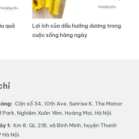
ệu quả
Lợi ích của dầu hướng dương trong
To
cuộc sống hàng ngày
dư
đã chứng minh rằng Hoàng Cầm có thể ức chế sự
 như một số loại vi-rút. Đặc tính này làm cho
 viêm trong ngành dược phẩm và mỹ phẩm.
chỉ
t các gốc oxy hóa và kiểm soát các enzyme
hòng:
Căn số 34, 10th Ave, Sunrise K, The Manor
hình thành mạch máu mới, hỗ trợ phục hồi sau
l Park, Nghiêm Xuân Yêm, Hoàng Mai, Hà Nội.
vệ các tế bào mạch máu khỏi tổn thương do thiếu
y 1:
Km 8, QL 21B, xã Bình Minh, huyện Thanh
 Hà Nội.