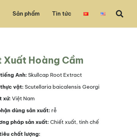
u
Sản phẩm
Tin tức
t Xuất Hoàng Cầm
tiếng Anh:
Skullcap Root Extract
thực vật:
Scutellaria baicalensis Georgi
t xứ:
Việt Nam
phận dùng sản xuất:
rễ
ơng pháp sản xuất:
Chiết xuất, tinh chế
tiêu chất lượng: