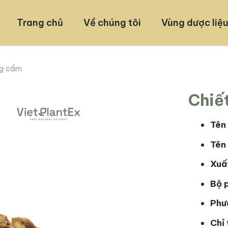
Trang chủ
Về chúng tôi
Vùng dược liệ
ng cầm
Chiế
Tên 
Tên 
Xuấ
Bộ 
Phư
Chỉ 