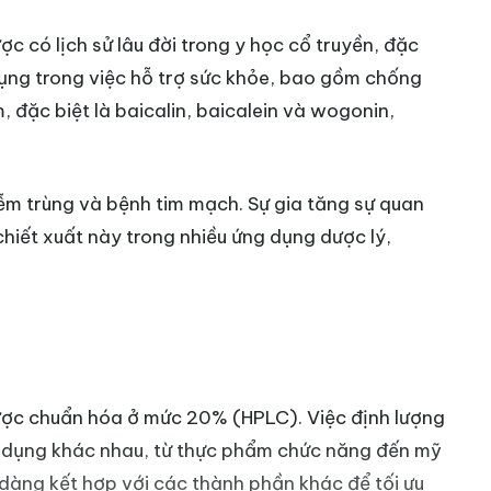
c có lịch sử lâu đời trong y học cổ truyền, đặc
ụng trong việc hỗ trợ sức khỏe, bao gồm chống
đặc biệt là baicalin, baicalein và wogonin,
iễm trùng và bệnh tim mạch. Sự gia tăng sự quan
hiết xuất này trong nhiều ứng dụng dược lý,
ược chuẩn hóa ở mức 20% (HPLC). Việc định lượng
ng dụng khác nhau, từ thực phẩm chức năng đến mỹ
dàng kết hợp với các thành phần khác để tối ưu