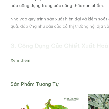
hóa công dụng trong các công thức sản phẩm.
Nhờ vào quy trình sản xuất hiện đại và kiểm soát
quả, đáp ứng nhu cầu của cả thị trường nội địa và
3. Công Dụng Của Chiết Xuất Ho
Hoàng Cầm đã được nghiên cứu rộng rãi và chứng 
Xem thêm
các cơ chế hoạt động đã được nghiên cứu:
Sản Phẩm Tương Tự
3.1. Hoạt động bảo vệ gan
Chiết xuất Hoàng Cầm có khả năng bảo vệ gan khỏ
Cầm giúp giảm nồng độ các enzym ALT và AST – n