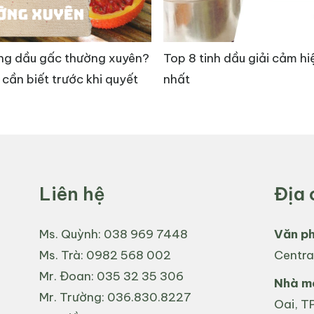
ng dầu gấc thường xuyên?
Top 8 tinh dầu giải cảm hi
 cần biết trước khi quyết
nhất
ng việc kháng khuẩn và kháng nấm. Nhiều nghiên cứu 
 gồm Candida albicans và Streptococcus pyogenes, cũng
ong việc phát triển các sản phẩm kháng khuẩn, kháng
 não
Liên hệ
Địa 
im mạch và mạch máu não thông qua việc giảm sản xuấ
Ms. Quỳnh:
038 969 7448
Văn p
 chỉ ra rằng baicalin có khả năng thúc đẩy quá trình 
Ms. Trà:
0982 568 002
Centra
. Ngoài ra, Hoàng Cầm còn giúp giảm huyết áp và bảo 
Mr. Đoan:
035 32 35 306
Nhà má
Mr. Trường:
036.830.8227
Oai, TP