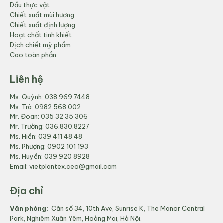
Dầu thực vật
Chiết xuất mùi hương
Chiết xuất định lượng
Hoạt chất tinh khiết
Dịch chiết mỹ phẩm
Cao toàn phần
Liên hệ
Ms. Quỳnh:
038 969 7448
Ms. Trà:
0982 568 002
Mr. Đoan:
035 32 35 306
Mr. Trường:
036.830.8227
Ms. Hiền:
039 411 48 48
Ms. Phượng:
0902 101 193
Ms. Huyền:
039 920 8928
Email:
vietplantex.ceo@gmail.com
Địa chỉ
Văn phòng:
Căn số 34, 10th Ave, Sunrise K, The Manor Central
Park, Nghiêm Xuân Yêm, Hoàng Mai, Hà Nội.